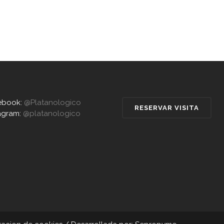
ebook:
@Platanologico
RESERVAR VISITA
agram:
@platanologico