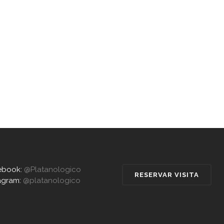
ebook:
@Platanologico
RESERVAR VISITA
agram:
@platanologico