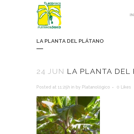
I
LA PLANTA DEL PLÁTANO
24 JUN
LA PLANTA DEL
Posted at 11:25h
in
by
Platanológico
0
Likes