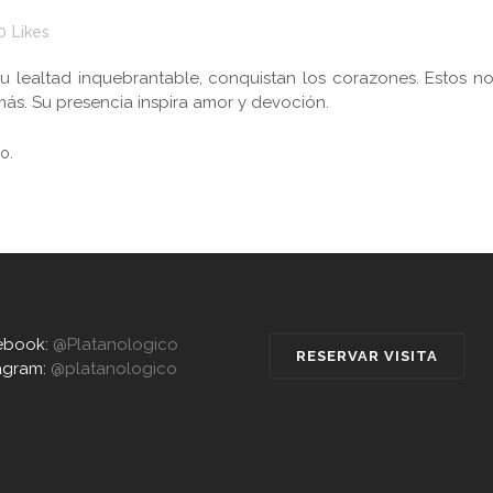
0
Likes
u lealtad inquebrantable, conquistan los corazones. Estos n
 más. Su presencia inspira amor y devoción.
o.
ebook:
@Platanologico
RESERVAR VISITA
agram:
@platanologico