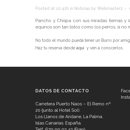
Posted at 10:42h
in
Noticias
by
Webmaster2
Pancho y Chispa con sus miradas tiernas y s
equinos son tan listos como los perros, si no
No todo el mundo pueda tener un Burro por amig
Haz tu reserva desde
aquí
y ven a conocerlos.
DATOS DE CONTACTO
Fac
Inst
Carretera Puerto Naos – El Remo nº
20 (junto al Hotel Sol).
Los Llanos de Aridane, La Palma.
Islas Canarias. España.
Telf.: 679 99 93 43 (Fran)