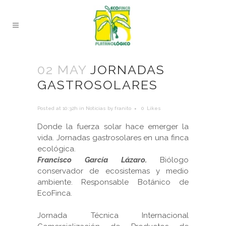
02 MAY
JORNADAS
GASTROSOLARES
Posted at 10:32h
in
Noticias
by
franito
0
Likes
Donde la fuerza solar hace emerger la
vida. Jornadas gastrosolares en una finca
ecológica.
Francisco García Lázaro.
Biólogo
conservador de ecosistemas y medio
ambiente. Responsable Botánico de
EcoFinca.
Jornada Técnica Internacional